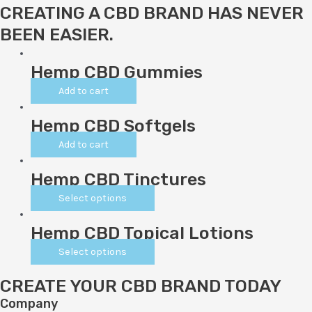
CREATING A CBD BRAND HAS NEVER
BEEN EASIER.
Hemp CBD Gummies
Add to cart
Hemp CBD Softgels
Add to cart
Hemp CBD Tinctures
Select options
Hemp CBD Topical Lotions
Select options
CREATE YOUR CBD BRAND TODAY
Company