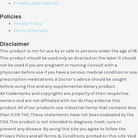
Private Label Inquiries
Policies
Privacy Policy
Terms of Service
Disclaimer
This product is not for use by or sale to persons under the age of 18.
This product should be used only as directed on the label. It should
not be used if you are pregnant or nursing. Consult with a
physician before use if you have a serious medical condition or use
prescription medications. A Doctor’s advice should be sought
before using this and any supplemental dietary product.
All trademarks and copyrights are property of their respective
owners and are not affiliated with nor do they endorse this
product. All of our products use industrial hemp that contains less
than 0.3% THC. These statements have not been evaluated by the
FDA. This product is not intended to diagnose, treat, cure or
prevent any disease. By using this site you agree to follow the
Privacy Policy and all Terms & Conditions printed on this site. Void