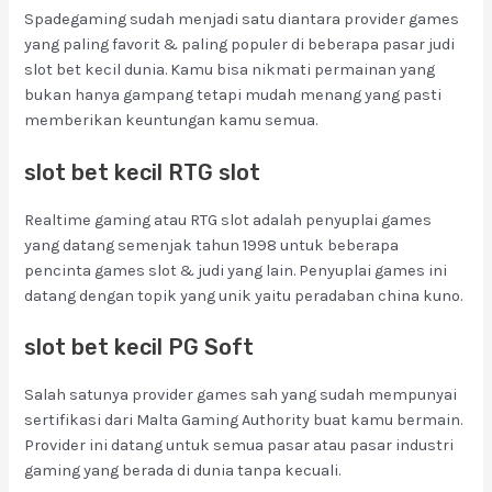
Spadegaming sudah menjadi satu diantara provider games
yang paling favorit & paling populer di beberapa pasar judi
slot bet kecil dunia. Kamu bisa nikmati permainan yang
bukan hanya gampang tetapi mudah menang yang pasti
memberikan keuntungan kamu semua.
slot bet kecil RTG slot
Realtime gaming atau RTG slot adalah penyuplai games
yang datang semenjak tahun 1998 untuk beberapa
pencinta games slot & judi yang lain. Penyuplai games ini
datang dengan topik yang unik yaitu peradaban china kuno.
slot bet kecil PG Soft
Salah satunya provider games sah yang sudah mempunyai
sertifikasi dari Malta Gaming Authority buat kamu bermain.
Provider ini datang untuk semua pasar atau pasar industri
gaming yang berada di dunia tanpa kecuali.