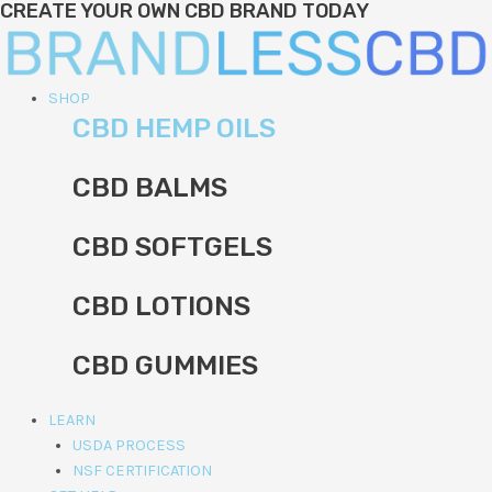
CREATE YOUR OWN CBD BRAND TODAY
Skip
to
content
Main
SHOP
CBD HEMP OILS
Menu
CBD BALMS
CBD SOFTGELS
CBD LOTIONS
CBD GUMMIES
LEARN
USDA PROCESS
NSF CERTIFICATION