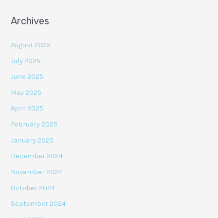
Archives
August 2025
July 2025
June 2025
May 2025
April 2025
February 2025
January 2025
December 2024
November 2024
October 2024
September 2024