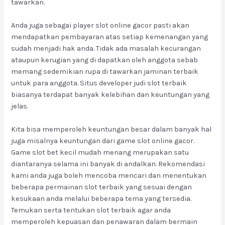
tawarkan.
Anda juga sebagai player slot online gacor pasti akan
mendapatkan pembayaran atas setiap kemenangan yang
sudah menjadi hak anda. Tidak ada masalah kecurangan
ataupun kerugian yang di dapatkan oleh anggota sebab
memang sedemikian rupa di tawarkan jaminan terbaik
untuk para anggota. Situs developer judi slot terbaik
biasanya terdapat banyak kelebihan dan keuntungan yang
jelas.
Kita bisa memperoleh keuntungan besar dalam banyak hal
juga misalnya keuntungan dari game slot online gacor.
Game slot bet kecil mudah menang merupakan satu
diantaranya selama ini banyak di andalkan. Rekomendasi
kami anda juga boleh mencoba mencari dan menentukan
beberapa permainan slot terbaik yang sesuai dengan
kesukaan anda melalui beberapa tema yang tersedia.
Temukan serta tentukan slot terbaik agar anda
memperoleh kepuasan dan penawaran dalam bermain