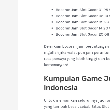
Bocoran Jam Slot Gacor 01:25
Bocoran Jam Slot Gacor 05:14
Bocoran Jam Slot Gacor 09:26 
Bocoran Jam Slot Gacor 14:20 
Bocoran Jam Slot Gacor 20:08
Demikian bocoran jam peruntungan sl
ingatlah jika walaupun jam peruntu
rasa percaya yang lebih tinggi dan 
kemenangan!
Kumpulan Game Jud
Indonesia
Untuk memainkan seluruhnya judi on
yang tambah besar, sebab Situs Slot 