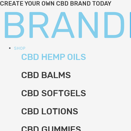
CREATE YOUR OWN CBD BRAND TODAY
Skip
to
content
Main
SHOP
CBD HEMP OILS
Menu
CBD BALMS
CBD SOFTGELS
CBD LOTIONS
CBD GUMMIES