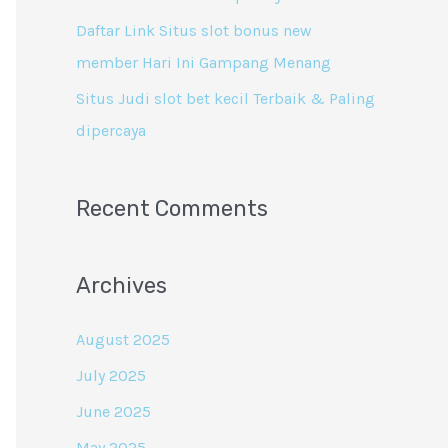
Daftar Link Situs slot bonus new
member Hari Ini Gampang Menang
Situs Judi slot bet kecil Terbaik & Paling
dipercaya
Recent Comments
Archives
August 2025
July 2025
June 2025
May 2025