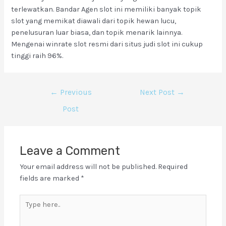
terlewatkan. Bandar Agen slot ini memiliki banyak topik
slot yang memikat diawali dari topik hewan lucu,
penelusuran luar biasa, dan topik menarik lainnya.
Mengenai winrate slot resmi dari situs judi slot ini cukup
tinggi raih 96%.
Post
←
Previous
Next Post
→
navigation
Post
Leave a Comment
Your email address will not be published.
Required
fields are marked
*
Type
here..