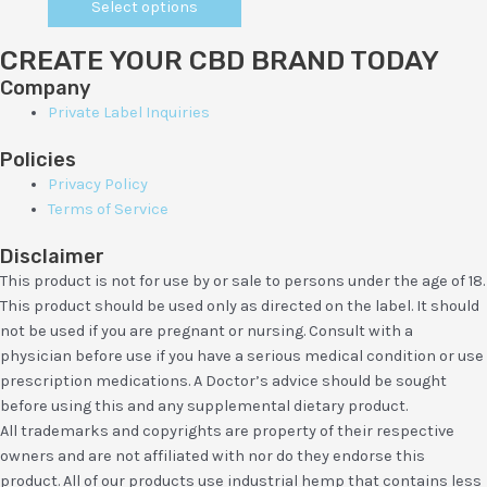
Select options
CREATE YOUR CBD BRAND TODAY
Company
Private Label Inquiries
Policies
Privacy Policy
Terms of Service
Disclaimer
This product is not for use by or sale to persons under the age of 18.
This product should be used only as directed on the label. It should
not be used if you are pregnant or nursing. Consult with a
physician before use if you have a serious medical condition or use
prescription medications. A Doctor’s advice should be sought
before using this and any supplemental dietary product.
All trademarks and copyrights are property of their respective
owners and are not affiliated with nor do they endorse this
product. All of our products use industrial hemp that contains less