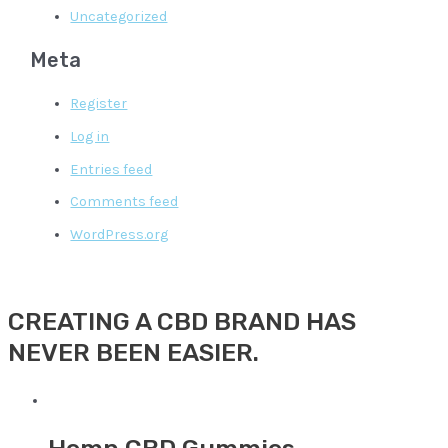
Uncategorized
Meta
Register
Log in
Entries feed
Comments feed
WordPress.org
CREATING A CBD BRAND HAS
NEVER BEEN EASIER.