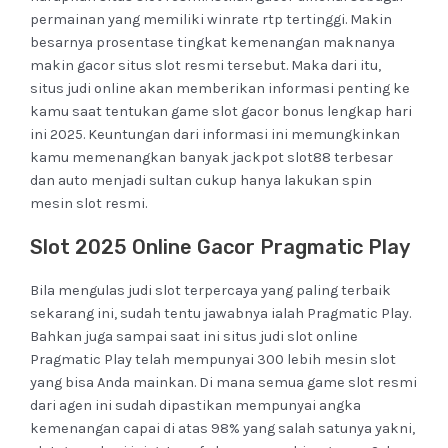
permainan yang memiliki winrate rtp tertinggi. Makin
besarnya prosentase tingkat kemenangan maknanya
makin gacor situs slot resmi tersebut. Maka dari itu,
situs judi online akan memberikan informasi penting ke
kamu saat tentukan game slot gacor bonus lengkap hari
ini 2025. Keuntungan dari informasi ini memungkinkan
kamu memenangkan banyak jackpot slot88 terbesar
dan auto menjadi sultan cukup hanya lakukan spin
mesin slot resmi.
Slot 2025 Online Gacor Pragmatic Play
Bila mengulas judi slot terpercaya yang paling terbaik
sekarang ini, sudah tentu jawabnya ialah Pragmatic Play.
Bahkan juga sampai saat ini situs judi slot online
Pragmatic Play telah mempunyai 300 lebih mesin slot
yang bisa Anda mainkan. Di mana semua game slot resmi
dari agen ini sudah dipastikan mempunyai angka
kemenangan capai di atas 98% yang salah satunya yakni,