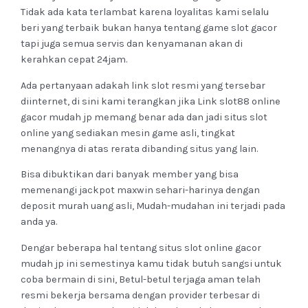
Tidak ada kata terlambat karena loyalitas kami selalu
beri yang terbaik bukan hanya tentang game slot gacor
tapi juga semua servis dan kenyamanan akan di
kerahkan cepat 24jam.
Ada pertanyaan adakah link slot resmi yang tersebar
diinternet, di sini kami terangkan jika Link slot88 online
gacor mudah jp memang benar ada dan jadi situs slot
online yang sediakan mesin game asli, tingkat
menangnya di atas rerata dibanding situs yang lain.
Bisa dibuktikan dari banyak member yang bisa
memenangi jackpot maxwin sehari-harinya dengan
deposit murah uang asli, Mudah-mudahan ini terjadi pada
anda ya.
Dengar beberapa hal tentang situs slot online gacor
mudah jp ini semestinya kamu tidak butuh sangsi untuk
coba bermain di sini, Betul-betul terjaga aman telah
resmi bekerja bersama dengan provider terbesar di