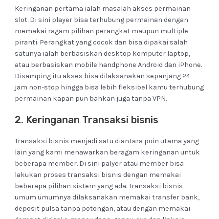
Keringanan pertama ialah masalah akses permainan
slot. Di sini player bisa terhubung permainan dengan
memakai ragam pilihan perangkat maupun multiple
piranti. Perangkat yang cocok dan bisa dipakai salah
satunya ialah berbasiskan desktop komputer laptop,
atau berbasiskan mobile handphone Android dan iPhone.
Disamping itu akses bisa dilaksanakan sepanjang 24
jam non-stop hingga bisa lebih fleksibel kamu terhubung
permainan kapan pun bahkan juga tanpa VPN.
2. Keringanan Transaksi bisnis
Transaksi bisnis menjadi satu diantara poin utama yang
lain yang kami menawarkan beragam keringanan untuk
beberapa member. Di sini palyer atau member bisa
lakukan proses transaksi bisnis dengan memakai
beberapa pilihan sistem yang ada. Transaksi bisnis
umum umumnya dilaksanakan memakai transfer bank,
deposit pulsa tanpa potongan, atau dengan memakai