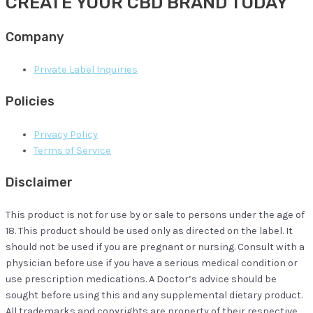
CREATE YOUR CBD BRAND TODAY
Company
Private Label Inquiries
Policies
Privacy Policy
Terms of Service
Disclaimer
This product is not for use by or sale to persons under the age of
18. This product should be used only as directed on the label. It
should not be used if you are pregnant or nursing. Consult with a
physician before use if you have a serious medical condition or
use prescription medications. A Doctor’s advice should be
sought before using this and any supplemental dietary product.
All trademarks and copyrights are property of their respective